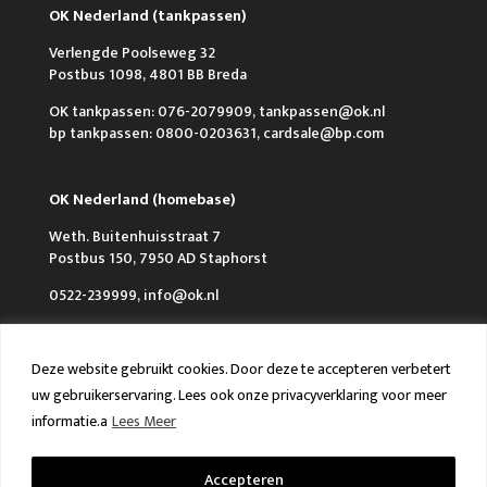
OK Nederland (tankpassen)
Verlengde Poolseweg 32
Postbus 1098, 4801 BB Breda
OK tankpassen: 076-2079909, tankpassen@ok.nl
bp tankpassen: 0800-0203631, cardsale@bp.com
OK Nederland (homebase)
Weth. Buitenhuisstraat 7
Postbus 150, 7950 AD Staphorst
0522-239999, info@ok.nl
Deze website gebruikt cookies. Door deze te accepteren verbetert
uw gebruikerservaring. Lees ook onze privacyverklaring voor meer
informatie.a
Lees Meer
Over OK
Werken bij OK
Nieuws
FAQ en Contact
VCA & ISO
Accepteren