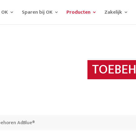
j OK
Sparen bij OK
Producten
Zakelijk
TOEBEH
ehoren AdBlue®