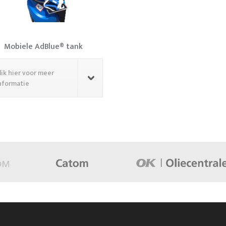
Mobiele AdBlue® tank
lik hier voor meer
nformatie