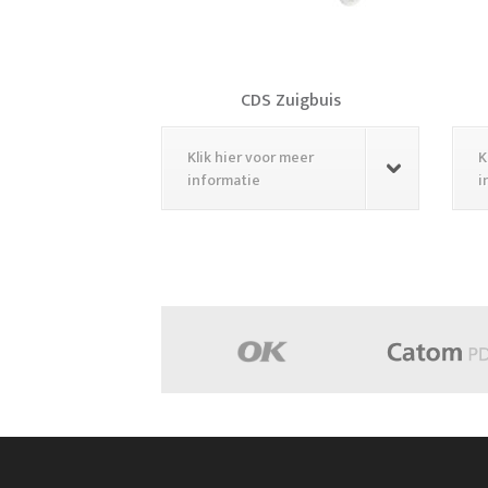
CDS Zuigbuis
Klik hier voor meer
K
informatie
i