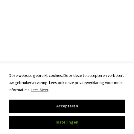
Deze website gebruikt cookies. Door deze te accepteren verbetert
uw gebruikerservaring. Lees ook onze privacyverklaring voor meer
informatie.a
Lees Meer
Accepteren
271 STATIONS
BP ‘T Groene Land
Instellingen
Oude Postweg 1 · 9355 TR Midwolde