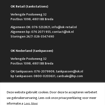
OK Retail (tankstations)
Verlengde Poolseweg 32
Postbus 1098, 4801 BB Breda
Algemeen OK: 076-5232821, info@ok-retail.nl
Algemeen bp: 076 2071 955, contact@ok.nl
Storingen 24/7: 026-3547490
OK Nederland (tankpassen)
Verlengde Poolseweg 32
Postbus 1098, 4801 BB Breda
OK tankpassen: 076-2079909, tankpassen@ok.nl
bp tankpassen: 0800-0203631, cardsale@bp.com
OK Nederland (homebase)
Deze website gebruikt cookies. Door deze te accepteren verbetert
uw gebruikerservaring. Lees ook onze privacyverklaring voor meer
Weth. Buitenhuisstraat 7
Postbus 150, 7950 AD Staphorst
informatie.a
Lees Meer