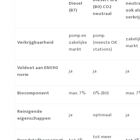
Diesel
neutra
(B0) CO2
(B7)
ook al
neutraal
verkri
pomp en
pomp
zakelij
Verkrijgbaarheid
zakelijke
(meeste OK
markt
markt
stations)
Voldoet aan EN590
ja
ja
ja
norm
Biocomponent
max. 7%
0% (B0)
max. 
Reinigende
ja
optimaal
ja
eigenschappen
tot meer