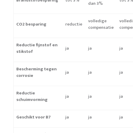
Brandstofbesparing*
tot 3%
tot 3
dan 3%
volledige
volled
CO2 besparing
reductie
compensatie
compe
Reductie fijnstof en
ja
ja
ja
stikstof
Bescherming tegen
ja
ja
ja
corrosie
Reductie
ja
ja
ja
schuimvorming
Geschikt voor B7
ja
ja
ja