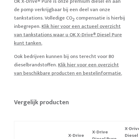
OK X-Drive® Pure is onze premium diesel en aan
de pomp verkrijgbaar bij een deel van onze
tankstations. Volledige CO
compensatie is hierbij
2
inbegrepen.
Klik hier voor een actueel overzicht
van tankstations waar u OK X-Drive® Diesel Pure
kunt tanken.
Ook bedrijven kunnen bij ons terecht voor B0
dieselbrandstoffen.
Klik hier voor een overzicht
van beschikbare producten en bestelinformatie.
Vergelijk producten
X-Driv
X-Drive
X-Drive
Diesel
Diesel Pure