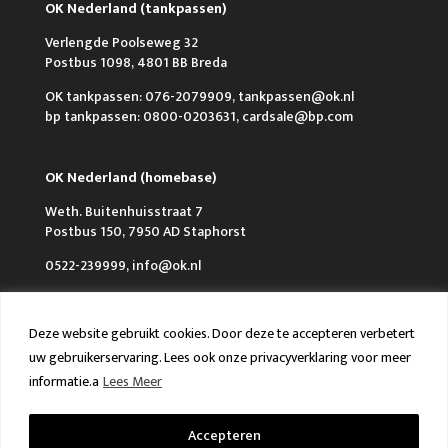
OK Nederland (tankpassen)
Verlengde Poolseweg 32
Postbus 1098, 4801 BB Breda
OK tankpassen: 076-2079909, tankpassen@ok.nl
bp tankpassen: 0800-0203631, cardsale@bp.com
OK Nederland (homebase)
Weth. Buitenhuisstraat 7
Postbus 150, 7950 AD Staphorst
0522-239999, info@ok.nl
Deze website gebruikt cookies. Door deze te accepteren verbetert
uw gebruikerservaring. Lees ook onze privacyverklaring voor meer
informatie.a
Lees Meer
Over OK
Werken bij OK
Nieuws
FAQ en Contact
VCA & ISO
Accepteren
Algemene voorwaarden
Privacy policy