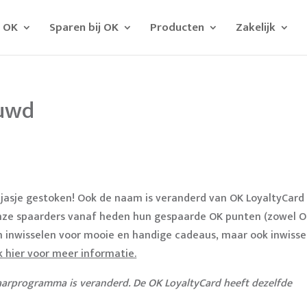
j OK
Sparen bij OK
Producten
Zakelijk
euwd
jasje gestoken! Ook de naam is veranderd van OK LoyaltyCard
nze spaarders vanaf heden hun gespaarde OK punten (zowel 
en inwisselen voor mooie en handige cadeaus, maar ook inwisse
ik hier voor meer informatie.
paarprogramma is veranderd. De OK LoyaltyCard heeft dezelfde