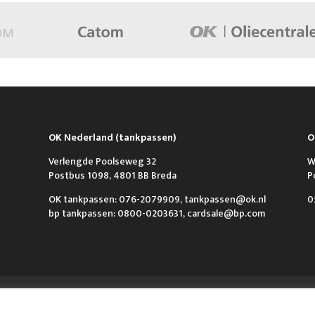
OK Nederland (tankpassen)
O
Verlengde Poolseweg 32
W
Postbus 1098, 4801 BB Breda
P
OK tankpassen: 076-2079909, tankpassen@ok.nl
0
bp tankpassen: 0800-0203631, cardsale@bp.com
n Contact
VCA & ISO
Algemene voorwaarden
Privacy policy