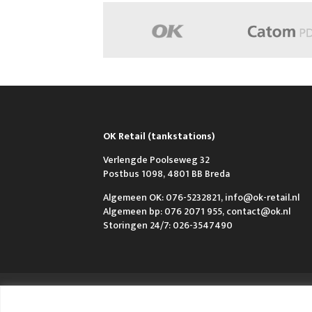
OK Retail (tankstations)
Verlengde Poolseweg 32
Postbus 1098, 4801 BB Breda
Algemeen OK: 076-5232821, info@ok-retail.nl
Algemeen bp: 076 2071 955, contact@ok.nl
Storingen 24/7: 026-3547490
Over OK
Werken bij OK
Nieuws
FAQ e