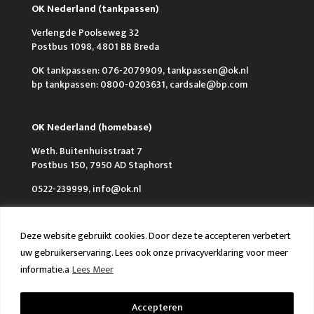
OK Nederland (tankpassen)
Verlengde Poolseweg 32
Postbus 1098, 4801 BB Breda
OK tankpassen: 076-2079909, tankpassen@ok.nl
bp tankpassen: 0800-0203631, cardsale@bp.com
OK Nederland (homebase)
Weth. Buitenhuisstraat 7
Postbus 150, 7950 AD Staphorst
0522-239999, info@ok.nl
Deze website gebruikt cookies. Door deze te accepteren verbetert
uw gebruikerservaring. Lees ook onze privacyverklaring voor meer
informatie.a
Lees Meer
Over OK
Werken bij OK
Nieuws
FAQ en Contact
VCA & ISO
Accepteren
Algemene voorwaarden
Privacy policy