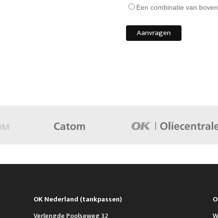
Een combinatie van boven
OK Nederland (tankpassen)
O
Verlengde Poolseweg 32
W