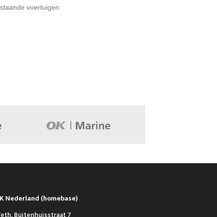
staande voertuigen
K Nederland (homebase)
eth. Buitenhuisstraat 7