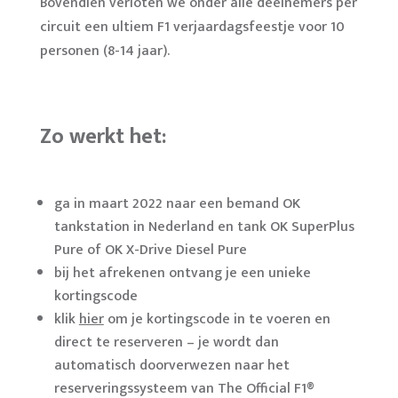
Bovendien verloten we onder alle deelnemers per
circuit een ultiem F1 verjaardagsfeestje voor 10
personen (8-14 jaar).
Zo werkt het:
ga in maart 2022 naar een bemand OK
tankstation in Nederland en tank OK SuperPlus
Pure of OK X-Drive Diesel Pure
bij het afrekenen ontvang je een unieke
kortingscode
klik
hier
om je kortingscode in te voeren en
direct te reserveren – je wordt dan
automatisch doorverwezen naar het
reserveringssysteem van The Official F1®