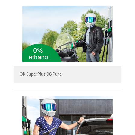
OK SuperPlus 98 Pure