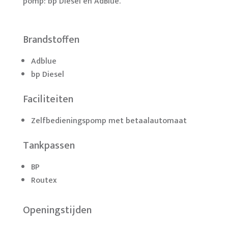
pomp: bp Diesel en AdBlue.
Brandstoffen
Adblue
bp Diesel
Faciliteiten
Zelfbedieningspomp met betaalautomaat
Tankpassen
BP
Routex
Openingstijden