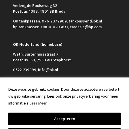
Verlengde Poolseweg 32
Postbus 1098, 4801 BB Breda
OK tankpassen: 076-2079909, tankpassen@ok.nl
bp tankpassen: 0800-0203631, cardsale@bp.com
OK Nederland (homebase)
Weth. Buitenhuisstraat 7
Postbus 150, 7950 AD Staphorst
0522-239999, info@ok.nl
Deze website gebruikt cookies. Door deze te accepteren verbetert
uw gebruikerservaring. Lees ook onze privacyverklaring voor meer
informatie.a
Lees Meer
Over OK
Werken bij OK
Nieuws
FAQ en Contact
VCA & ISO
Accepteren
Algemene voorwaarden
Privacy policy