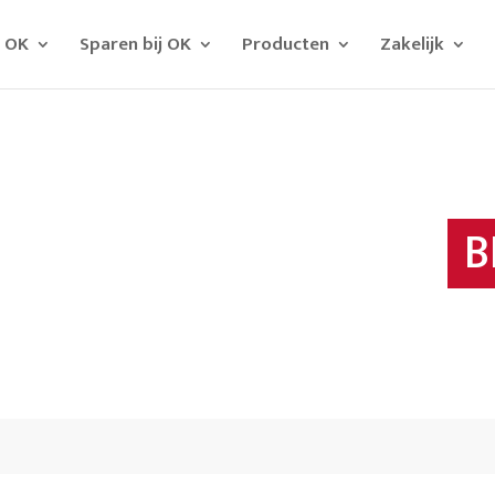
j OK
Sparen bij OK
Producten
Zakelijk
B