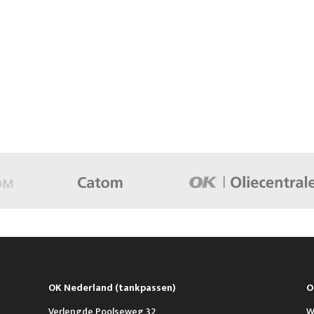
OK Nederland (tankpassen)
O
Verlengde Poolseweg 32
W