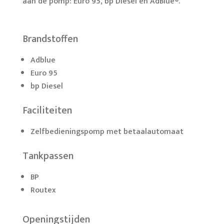
aan de pomp: Euro 95, bp Diesel en AdBlue®.
Brandstoffen
Adblue
Euro 95
bp Diesel
Faciliteiten
Zelfbedieningspomp met betaalautomaat
Tankpassen
BP
Routex
Openingstijden