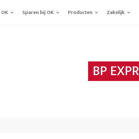
j OK
Sparen bij OK
Producten
Zakelijk
BP EXP
d