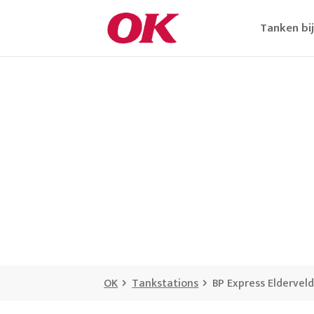
Tanken bi
OK
Tankstations
BP Express Eldervel