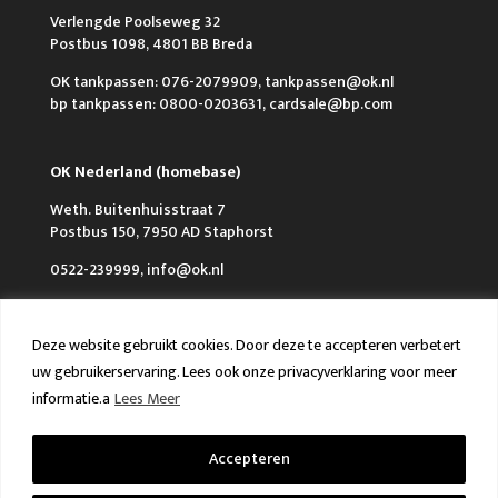
Verlengde Poolseweg 32
Postbus 1098, 4801 BB Breda
OK tankpassen: 076-2079909, tankpassen@ok.nl
bp tankpassen: 0800-0203631, cardsale@bp.com
OK Nederland (homebase)
Weth. Buitenhuisstraat 7
Postbus 150, 7950 AD Staphorst
0522-239999, info@ok.nl
Deze website gebruikt cookies. Door deze te accepteren verbetert
uw gebruikerservaring. Lees ook onze privacyverklaring voor meer
informatie.a
Lees Meer
Over OK
Werken bij OK
Nieuws
FAQ en Contact
VCA & ISO
Accepteren
Algemene voorwaarden
Privacy policy