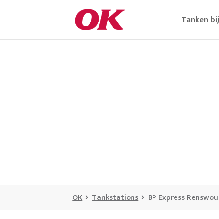
Tanken bi
OK
Tankstations
BP Express Renswo