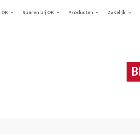
j OK
Sparen bij OK
Producten
Zakelijk
B