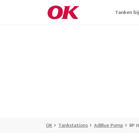
Tanken bi
OK
Tankstations
AdBlue Pomp
BP H