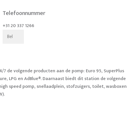
Telefoonnummer
+31 20 337 1266
Bel
24/7 de volgende producten aan de pomp: Euro 95, SuperPlus
 Pure, LPG en AdBlue®. Daarnaast biedt dit station de volgende
high speed pomp, snellaadplein, stofzuigers, toilet, wasboxen
W).