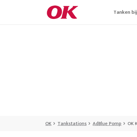
Tanken bi
OK
Tankstations
AdBlue Pomp
OK 