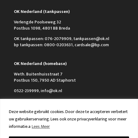
OK Nederland (tankpassen)
Verlengde Poolseweg 32
Postbus 1098, 4801 BB Breda
OK tankpassen: 076-2079909, tankpassen@ok.nl
bp tankpassen: 0800-0203631, cardsale@bp.com
OK Nederland (homebase)
Weth. Buitenhuisstraat 7
Postbus 150, 7950 AD Staphorst
0522-239999, info@ok.nl
Deze website gebruikt cookies. Door deze te accepteren verbetert
uw gebruikerservaring. Lees ook onze privacyverklaring voor meer
informatie.a
Lees Meer
Over OK
Werken bij OK
Nieuws
FAQ en Contact
VCA & ISO