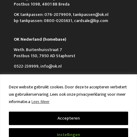
Postbus 1098, 4801 BB Breda
OK tankpassen: 076-2079909, tankpassen@ok.nl
bp tankpassen: 0800-0203631, cardsale@bp.com
OK Nederland (homebase)
Weth. Buitenhuisstraat 7
Postbus 150, 7950 AD Staphorst
0522-239999, info@ok.nl
Deze website gebruikt cookies. Door deze te accepteren verbetert
uw gebruikerservaring. Lees ook onze privacyverklaring voor meer
informatie.a
Lees Meer
Over OK
Werken bij OK
Nieuws
FAQ en Contact
VCA & ISO
Accepteren
Algemene voorwaarden
Privacy policy
Instellingen