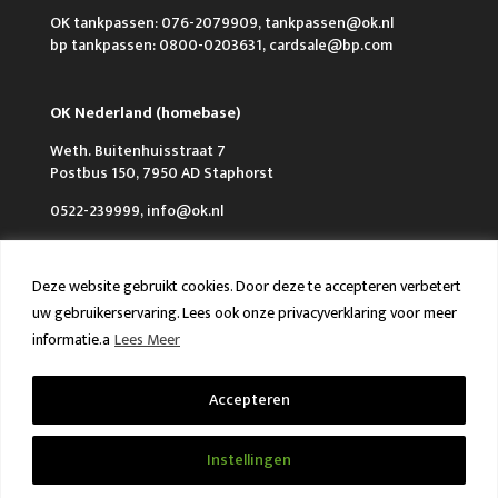
OK tankpassen: 076-2079909, tankpassen@ok.nl
bp tankpassen: 0800-0203631, cardsale@bp.com
OK Nederland (homebase)
Weth. Buitenhuisstraat 7
Postbus 150, 7950 AD Staphorst
0522-239999, info@ok.nl
Deze website gebruikt cookies. Door deze te accepteren verbetert
uw gebruikerservaring. Lees ook onze privacyverklaring voor meer
informatie.a
Lees Meer
Over OK
Werken bij OK
Nieuws
FAQ en Contact
VCA & ISO
Accepteren
Algemene voorwaarden
Privacy policy
Instellingen