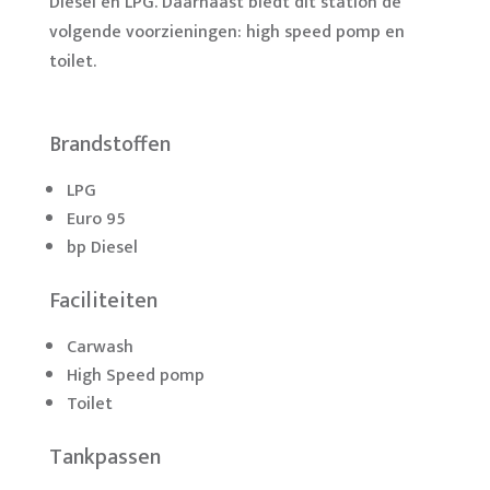
Diesel en LPG. Daarnaast biedt dit station de
volgende voorzieningen: high speed pomp en
toilet.
Brandstoffen
LPG
Euro 95
bp Diesel
Faciliteiten
Carwash
High Speed pomp
Toilet
Tankpassen