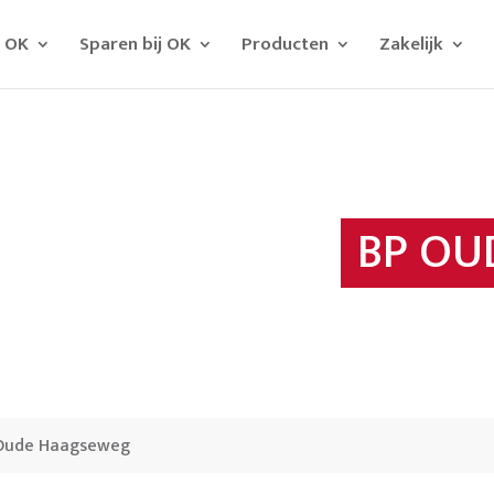
j OK
Sparen bij OK
Producten
Zakelijk
BP OU
Oude Haagseweg