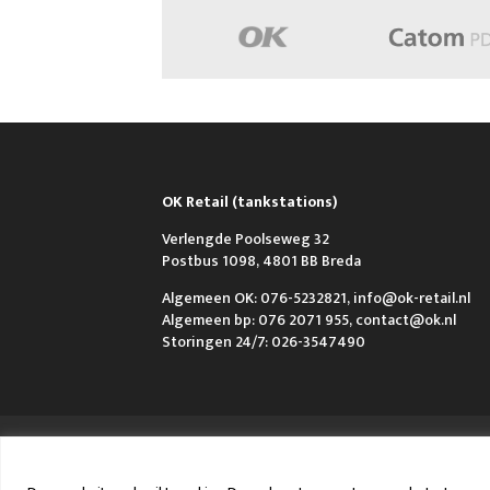
OK Retail (tankstations)
Verlengde Poolseweg 32
Postbus 1098, 4801 BB Breda
Algemeen OK: 076-5232821, info@ok-retail.nl
Algemeen bp: 076 2071 955, contact@ok.nl
Storingen 24/7: 026-3547490
Over OK
Werken bij OK
Nieuws
FAQ e