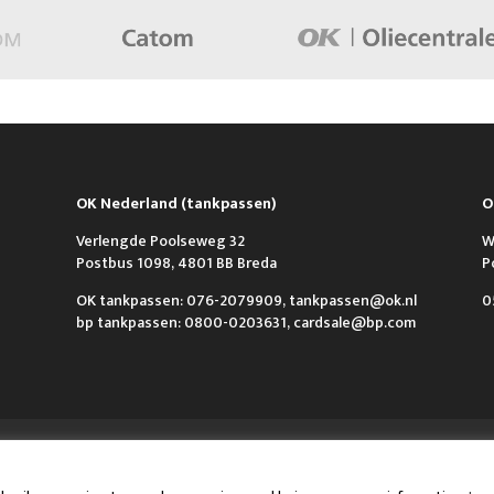
OK Nederland (tankpassen)
O
Verlengde Poolseweg 32
W
Postbus 1098, 4801 BB Breda
P
OK tankpassen: 076-2079909, tankpassen@ok.nl
0
bp tankpassen: 0800-0203631, cardsale@bp.com
n Contact
VCA & ISO
Algemene voorwaarden
Privacy policy