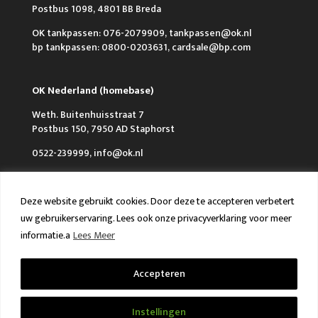
Postbus 1098, 4801 BB Breda
OK tankpassen: 076-2079909, tankpassen@ok.nl
bp tankpassen: 0800-0203631, cardsale@bp.com
OK Nederland (homebase)
Weth. Buitenhuisstraat 7
Postbus 150, 7950 AD Staphorst
0522-239999, info@ok.nl
Deze website gebruikt cookies. Door deze te accepteren verbetert
uw gebruikerservaring. Lees ook onze privacyverklaring voor meer
informatie.a
Lees Meer
Over OK
Werken bij OK
Nieuws
FAQ en Contact
VCA & ISO
Accepteren
Algemene voorwaarden
Privacy policy
Instellingen