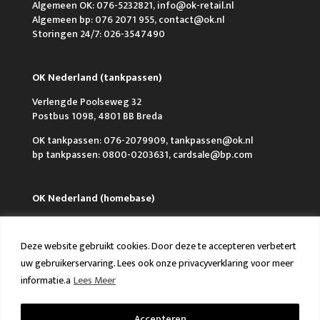
Algemeen OK: 076-5232821, info@ok-retail.nl
Algemeen bp: 076 2071 955, contact@ok.nl
Storingen 24/7: 026-3547490
OK Nederland (tankpassen)
Verlengde Poolseweg 32
Postbus 1098, 4801 BB Breda
OK tankpassen: 076-2079909, tankpassen@ok.nl
bp tankpassen: 0800-0203631, cardsale@bp.com
OK Nederland (homebase)
Weth. Buitenhuisstraat 7
Postbus 150, 7950 AD Staphorst
Deze website gebruikt cookies. Door deze te accepteren verbetert
0522-239999, info@ok.nl
uw gebruikerservaring. Lees ook onze privacyverklaring voor meer
informatie.a
Lees Meer
Accepteren