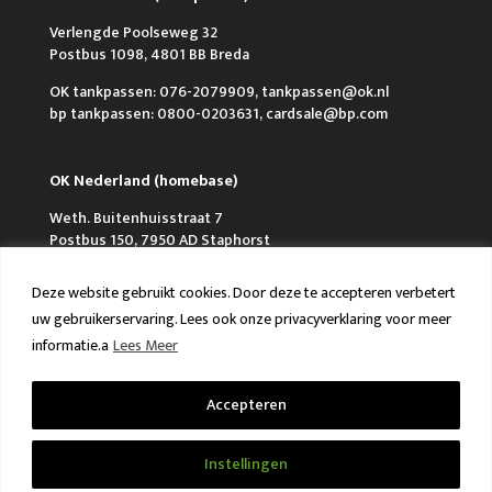
Verlengde Poolseweg 32
Postbus 1098, 4801 BB Breda
OK tankpassen: 076-2079909, tankpassen@ok.nl
bp tankpassen: 0800-0203631, cardsale@bp.com
OK Nederland (homebase)
Weth. Buitenhuisstraat 7
Postbus 150, 7950 AD Staphorst
0522-239999, info@ok.nl
Deze website gebruikt cookies. Door deze te accepteren verbetert
uw gebruikerservaring. Lees ook onze privacyverklaring voor meer
informatie.a
Lees Meer
Accepteren
Over OK
Werken bij OK
Nieuws
FAQ en Contact
VCA & ISO
Instellingen
Algemene voorwaarden
Privacy policy