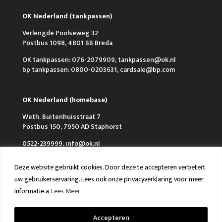
OK Nederland (tankpassen)
Verlengde Poolseweg 32
Postbus 1098, 4801 BB Breda
OK tankpassen: 076-2079909, tankpassen@ok.nl
bp tankpassen: 0800-0203631, cardsale@bp.com
OK Nederland (homebase)
Weth. Buitenhuisstraat 7
Postbus 150, 7950 AD Staphorst
0522-239999, info@ok.nl
Deze website gebruikt cookies. Door deze te accepteren verbetert
uw gebruikerservaring. Lees ook onze privacyverklaring voor meer
informatie.a
Lees Meer
Over OK
Werken bij OK
Nieuws
Accepteren
FAQ en Contact
VCA & ISO