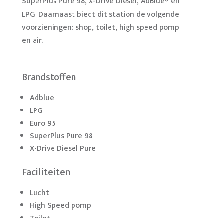
SuperPlus Pure 98, X-Drive Diesel, AdBlue® en
LPG. Daarnaast biedt dit station de volgende
voorzieningen: shop, toilet, high speed pomp
en air.
Brandstoffen
Adblue
LPG
Euro 95
SuperPlus Pure 98
X-Drive Diesel Pure
Faciliteiten
Lucht
High Speed pomp