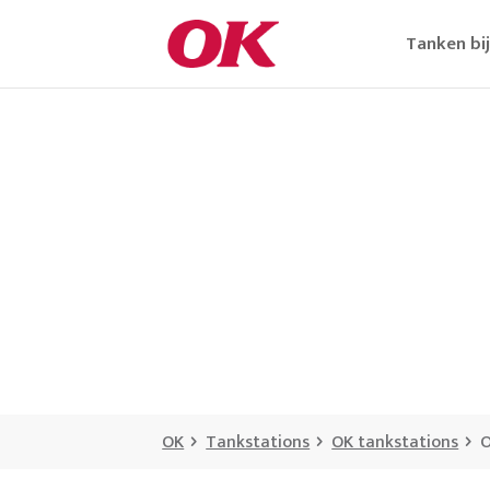
Tanken bi
OK
Tankstations
OK tankstations
O