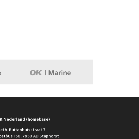
K Nederland (homebase)
eth. Buitenhuisstraat 7
ostbus 150, 7950 AD Staphorst