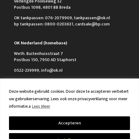
Verlengde Poolseweg 32
Postbus 1098, 4801 BB Breda
OK tankpassen: 076-2079909, tankpassen@ok.nl
bp tankpassen: 0800-0203631, cardsale@bp.com
OK Nederland (homebase)
Weth. Buitenhuisstraat 7
Postbus 150, 7950 AD Staphorst
0522-239999, info@ok.nl
Deze website gebruikt cookies. Door deze te accepteren verbetert
uw gebruikerservaring. Lees ook onze privacyverklaring voor meer
informatie.a
Lees Meer
Over OK
Werken bij OK
Nieuws
FAQ en Contact
VCA & ISO
Accepteren
Algemene voorwaarden
Privacy policy