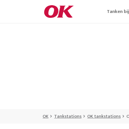
Tanken bi
OK
Tankstations
OK tankstations
O