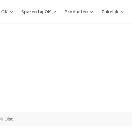
j OK
Sparen bij OK
Producten
Zakelijk
K Olst