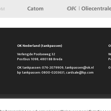
OK Nederland (tankpassen)
O
Verlengde Poolseweg 32
W
Postbus 1098, 4801 BB Breda
P
OK tankpassen: 076-2079909, tankpassen@ok.nl
0
bp tankpassen: 0800-0203631, cardsale@bp.com
n Contact
VCA & ISO
Algemene voorwaarden
Privacy policy