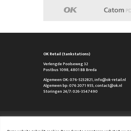
OK Retail (tankstations)
Verlengde Poolseweg 32
Postbus 1098, 4801 BB Breda
Algemeen OK: 076-5232821, info@ok-retail.nl
Algemeen bp: 076 2071 955, contact@ok.nl
Storingen 24/7: 026-3547490
Over OK
Werken bij OK
Nieuws
FAQ e