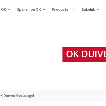
j OK
Sparen bij OK
Producten
Zakelijk
OK DUIV
K Duiven Oostsingel