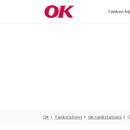
Tanken bi
OK
Tankstations
OK tankstations
O