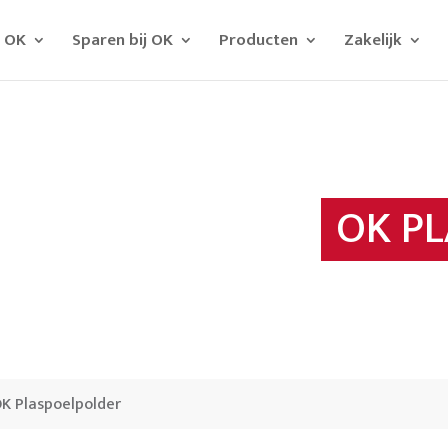
j OK
Sparen bij OK
Producten
Zakelijk
OK P
K Plaspoelpolder