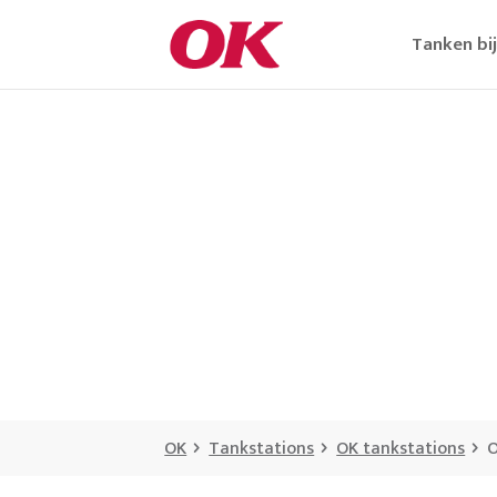
Tanken bi
OK
Tankstations
OK tankstations
O