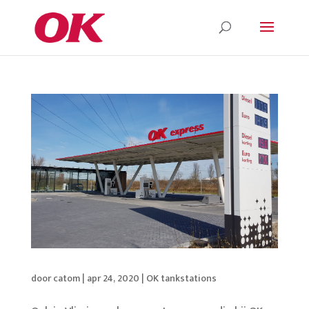
door
catom
|
apr 24, 2020
|
OK tankstations