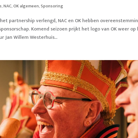
e
,
NAC
,
OK algemeen
,
Sponsoring
het partnership verlengd, NAC en OK hebben overeenstemmi
sponsorschap. Komend seizoen prijkt het logo van OK weer op 
ur Jan Willem Westerhuis...