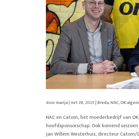
door
marija
|
mrt 28, 2025
|
Breda
,
NAC
,
OK alge
NAC en Catom, het moederbedrijf van OK
hoofdsponsorschap. Ook komend seizoen pr
Jan Willem Westerhuis, directeur Catom/O