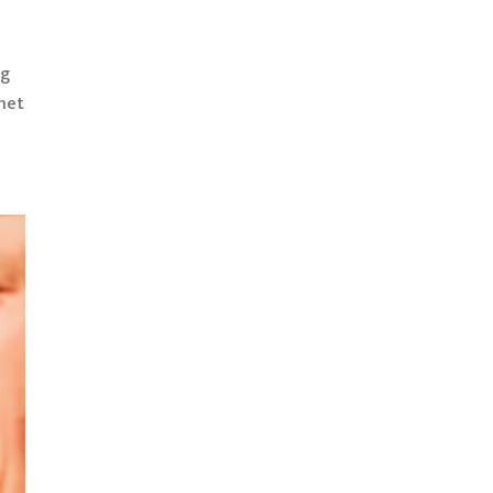
ng
het